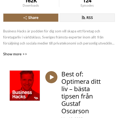
162K
124
Downloads
Episodes
Share
RSS
Business Hacks är podden för dig som vill skapa ett företag och 
företagarliv i världsklass. Sveriges främsta experter inom allt  från 
försäljning och sociala medier till privatekonomi och personlig utveckling 
delar sina absolut viktigaste hacks, råd och strategier. Detta är en podd 
Show more >>
för entreprenörer och företagare som vill levla företagarlivet och lära sig 
av de absolut främsta. Gör som 1 000-tals företagare – prenumerera 
idag för att inte missa något avsnitt! 

Best of:
Optimera ditt
Podden leds av entreprenören Gustaf Oscarson och ges ut av We are 
Business, som också driver företagarsajterna Driva-eget.se och 
liv – bästa
mittforetag.com.
tipsen från
Gustaf
Oscarson