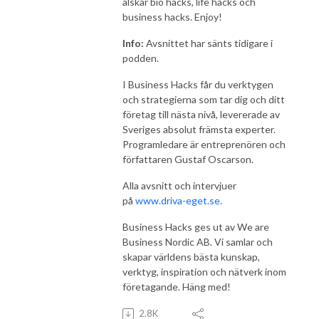
älskar bio hacks, life hacks och
business hacks. Enjoy!
Info:
Avsnittet har sänts tidigare i
podden.
I Business Hacks får du verktygen
och strategierna som tar dig och ditt
företag till nästa nivå, levererade av
Sveriges absolut främsta experter.
Programledare är entreprenören och
författaren Gustaf Oscarson.
Alla avsnitt och intervjuer
på
www.driva-eget.se
.
Business Hacks ges ut av We are
Business Nordic AB. Vi samlar och
skapar världens bästa kunskap,
verktyg, inspiration och nätverk inom
företagande. Häng med!
2.8K