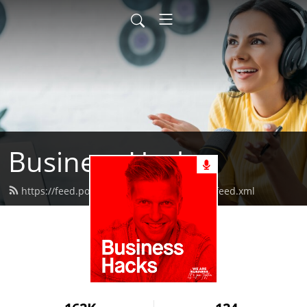
Business Hacks
https://feed.podbean.com/businesshacks/feed.xml