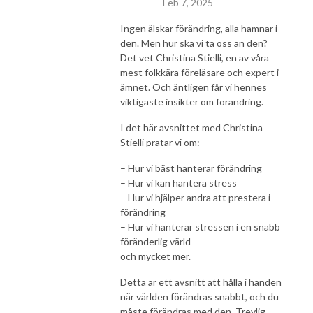
Feb 7, 2025
Ingen älskar förändring, alla hamnar i
den. Men hur ska vi ta oss an den?
Det vet Christina Stielli, en av våra
mest folkkära föreläsare och expert i
ämnet. Och äntligen får vi hennes
viktigaste insikter om förändring.
I det här avsnittet med Christina
Stielli pratar vi om:
– Hur vi bäst hanterar förändring
– Hur vi kan hantera stress
– Hur vi hjälper andra att prestera i
förändring
– Hur vi hanterar stressen i en snabb
föränderlig värld
och mycket mer.
Detta är ett avsnitt att hålla i handen
när världen förändras snabbt, och du
måste förändras med den. Trevlig