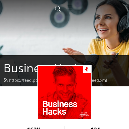
Business Hacks
https://feed.podbean.com/businesshacks/feed.xml