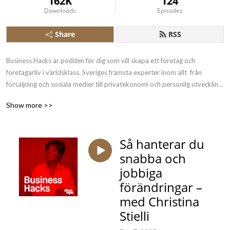
162K
124
Downloads
Episodes
Share
RSS
Business Hacks är podden för dig som vill skapa ett företag och 
företagarliv i världsklass. Sveriges främsta experter inom allt  från 
försäljning och sociala medier till privatekonomi och personlig utveckling 
delar sina absolut viktigaste hacks, råd och strategier. Detta är en podd 
Show more >>
för entreprenörer och företagare som vill levla företagarlivet och lära sig 
av de absolut främsta. Gör som 1 000-tals företagare – prenumerera 
idag för att inte missa något avsnitt! 

Så hanterar du
snabba och
Podden leds av entreprenören Gustaf Oscarson och ges ut av We are 
Business, som också driver företagarsajterna Driva-eget.se och 
jobbiga
mittforetag.com.
förändringar –
med Christina
Stielli